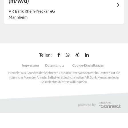
(m/w/d)
VR Bank Rhein-Neckar eG
Mannheim
Teilen:
Impressum
Datenschutz
Cookie-Einstellungen
Hinweis: Aus Gründen der leichteren Lesbarkeit verwenden wir im Textverlauf die
männliche Form der Anrede. Selbstverständlich sind bei VR Bank Menschen jeder
Geschlechtsidentität willkommen.
powered by