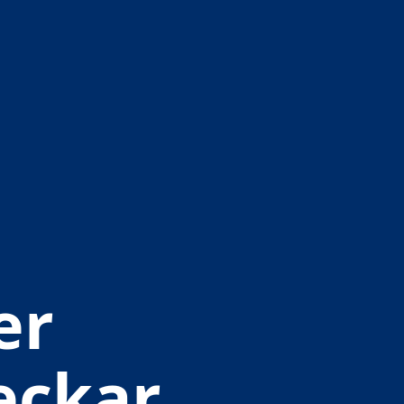
er
eckar