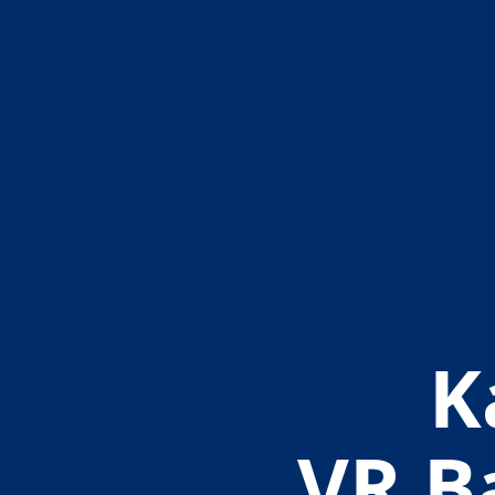
K
VR B