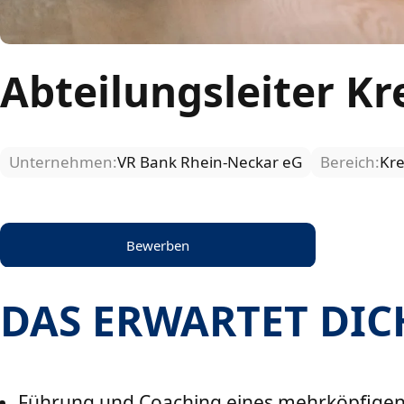
Abteilungsleiter K
Unternehmen:
VR Bank Rhein-Neckar eG
Bereich:
Kre
Bewerben
DAS ERWARTET DIC
Führung und Coaching eines mehrköpfigen 