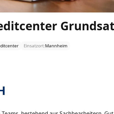
reditcenter Grundsa
ditcenter
Einsatzort:
Mannheim
H
Teams, bestehend aus Sachbearbeitern, Guta