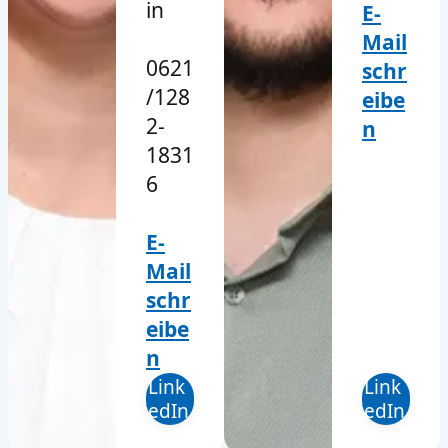
in
E-
Mail
0621
schr
/128
eibe
2-
n
1831
6
E-
Mail
schr
eibe
n
Link
Link
edIn
edIn