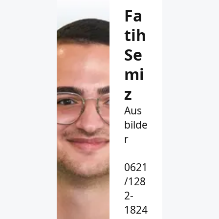
Fa
tih
Se
mi
z
Aus
bilde
r
0621
/128
2-
1824