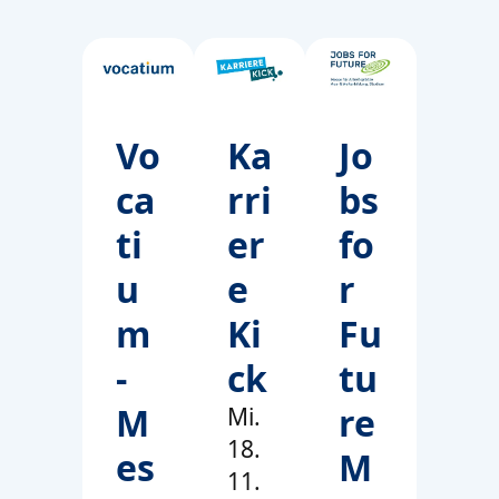
Vo
Ka
Jo
ca
rri
bs
ti
er
fo
u
e
r
m
Ki
Fu
-
ck
tu
M
re
Mi.
18.
es
M
11.