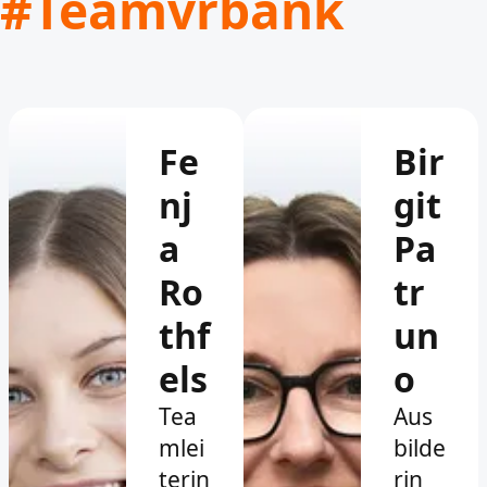
#Teamvrbank
Fe
Bir
nj
git
a
Pa
Ro
tr
thf
un
els
o
Tea
Aus
mlei
bilde
terin
rin