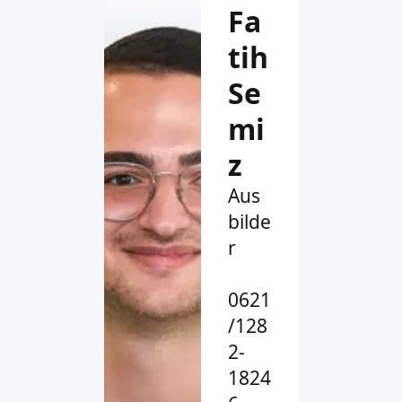
Fa
tih
Se
mi
z
Aus
bilde
r
0621
/128
2-
1824