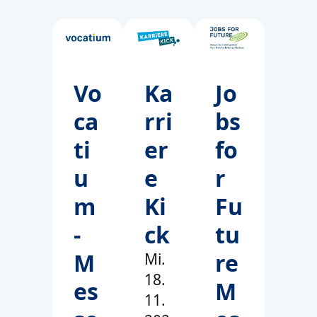
Vo
Ka
Jo
ca
rri
bs
ti
er
fo
u
e
r
m
Ki
Fu
-
ck
tu
M
re
Mi.
18.
es
M
11.