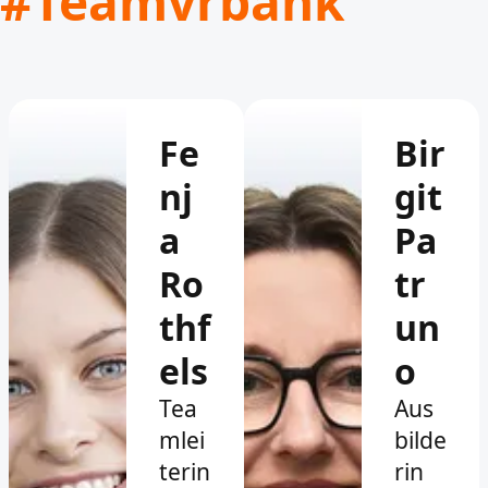
#Teamvrbank
Fe
Bir
nj
git
a
Pa
Ro
tr
thf
un
els
o
Tea
Aus
mlei
bilde
terin
rin