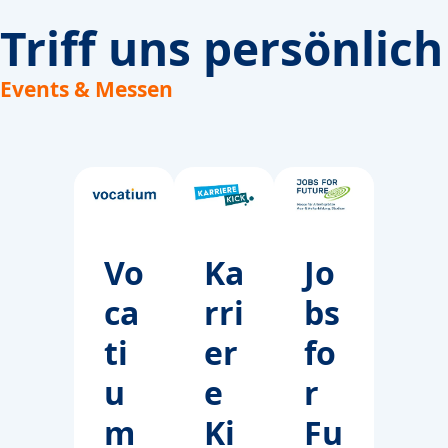
Triff uns persönlich
Events & Messen
Vo
Ka
Jo
ca
rri
bs
ti
er
fo
u
e
r
m
Ki
Fu