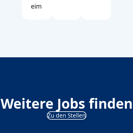
eim
Weitere Jobs finden
Zu den Stellen