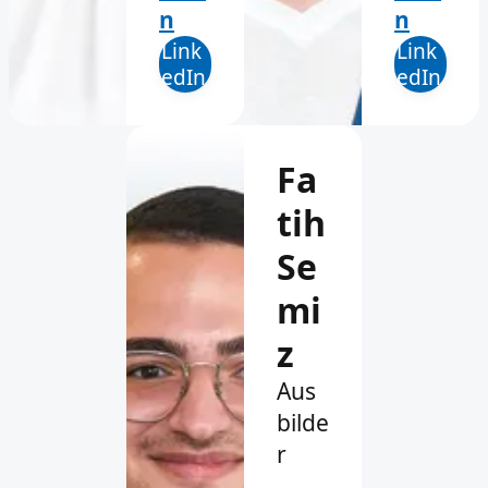
n
n
Link
Link
edIn
edIn
Fa
tih
Se
mi
z
Aus
bilde
r