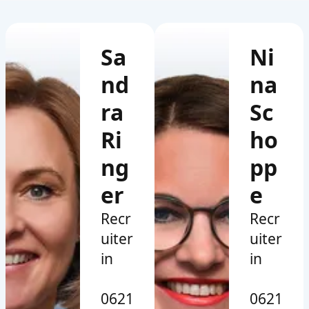
Sa
Ni
nd
na
ra
Sc
Ri
ho
ng
pp
er
e
Recr
Recr
uiter
uiter
in
in
0621
0621