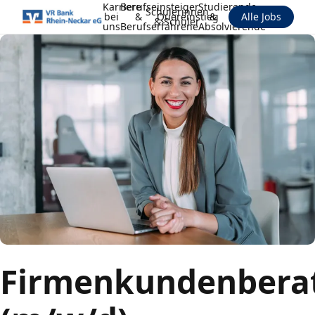
Karriere
Berufseinsteiger
Studierende
Schülerinnen
bei
&
Quereinstieg
&
Alle Jobs
& Schüler
uns
Berufserfahrene
Absolvierende
Firmenkundenbera