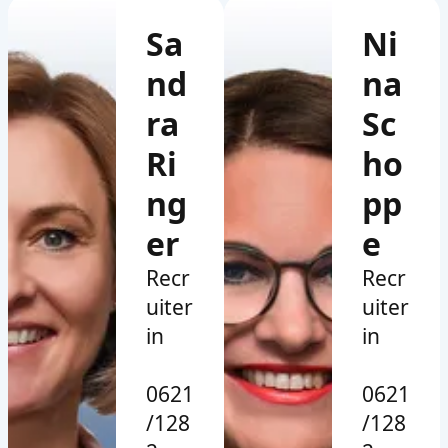
Sa
Ni
nd
na
ra
Sc
Ri
ho
ng
pp
er
e
Recr
Recr
uiter
uiter
in
in
0621
0621
/128
/128