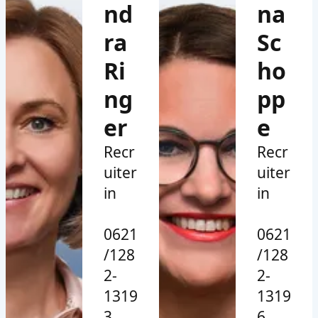
nd
na
ra
Sc
Ri
ho
ng
pp
er
e
Recr
Recr
uiter
uiter
in
in
0621
0621
/128
/128
2-
2-
1319
1319
3
6