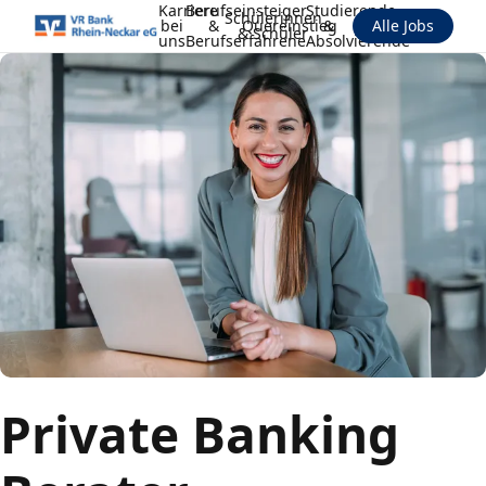
Karriere
Berufseinsteiger
Studierende
Schülerinnen
bei
&
Quereinstieg
&
Alle Jobs
& Schüler
uns
Berufserfahrene
Absolvierende
Private Banking